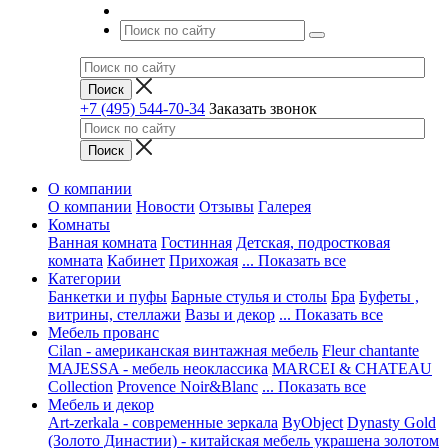
+7 (495) 544-70-34
Заказать звонок
О компании
О компании
Новости
Отзывы
Галерея
Комнаты
Ванная комната
Гостинная
Детская, подростковая
комната
Кабинет
Прихожая
... Показать все
Категории
Банкетки и пуфы
Барные стулья и столы
Бра
Буфеты ,
витрины, стеллажи
Вазы и декор
... Показать все
Мебель прованс
Cilan - американская винтажная мебель
Fleur chantante
MAJESSA - мебель неоклассика
MARCEI & CHATEAU
Collection
Provence Noir&Blanc
... Показать все
Мебель и декор
Art-zerkala - современные зеркала
ByObject
Dynasty Gold
(Золото Династии) - китайская мебель украшена золотом