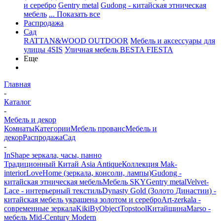
и серебро
Gentry metal
Gudong - китайская этническая
мебель
... Показать все
Распродажа
Сад
RATTAN&WOOD OUTDOOR
Мебель и аксессуары для
улицы 4SIS
Уличная мебель BESTA FIESTA
Еще
Главная
-
Каталог
-
Мебель и декор
Комнаты
Категории
Мебель прованс
Мебель и
декор
Распродажа
Сад
-
InShape зеркала, часы, панно
Традиционный Китай Asia Antique
Коллекция Mak-
interior
LoveHome (зеркала, консоли, лампы)
Gudong -
китайская этническая мебель
Мебель SKY
Gentry metal
Velvet-
Lace - интерьерный текстиль
Dynasty Gold (Золото Династии) -
китайская мебель украшена золотом и серебро
Art-zerkala -
современные зеркала
Kiki
ByObject
Topstool
Китайщина
Marso -
мебель Mid-Century Modern