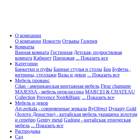
О компании
О компании
Новости
Отзывы
Галерея
Комнаты
Ванная комната
Гостинная
Детская, подростковая
комната
Кабинет
Прихожая
... Показать все
Категории
Банкетки и пуфы
Барные стулья и столы
Бра
Буфеты ,
витрины, стеллажи
Вазы и декор
... Показать все
Мебель прованс
Cilan - американская винтажная мебель
Fleur chantante
MAJESSA - мебель неоклассика
MARCEI & CHATEAU
Collection
Provence Noir&Blanc
... Показать все
Мебель и декор
Art-zerkala - современные зеркала
ByObject
Dynasty Gold
(Золото Династии) - китайская мебель украшена золотом
и серебро
Gentry metal
Gudong - китайская этническая
мебель
... Показать все
Распродажа
Сад