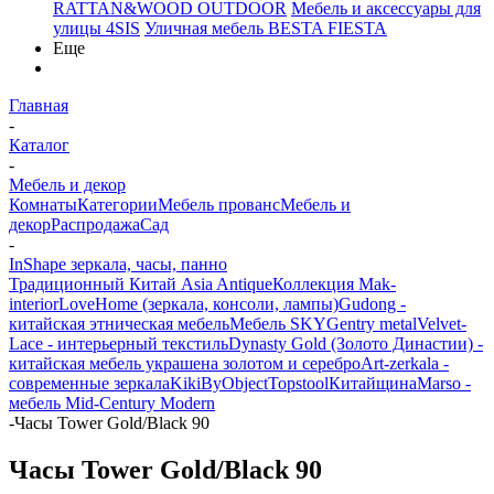
RATTAN&WOOD OUTDOOR
Мебель и аксессуары для
улицы 4SIS
Уличная мебель BESTA FIESTA
Еще
Главная
-
Каталог
-
Мебель и декор
Комнаты
Категории
Мебель прованс
Мебель и
декор
Распродажа
Сад
-
InShape зеркала, часы, панно
Традиционный Китай Asia Antique
Коллекция Mak-
interior
LoveHome (зеркала, консоли, лампы)
Gudong -
китайская этническая мебель
Мебель SKY
Gentry metal
Velvet-
Lace - интерьерный текстиль
Dynasty Gold (Золото Династии) -
китайская мебель украшена золотом и серебро
Art-zerkala -
современные зеркала
Kiki
ByObject
Topstool
Китайщина
Marso -
мебель Mid-Century Modern
-
Часы Tower Gold/Black 90
Часы Tower Gold/Black 90