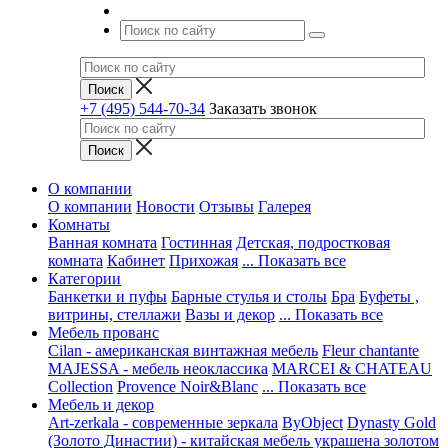
+7 (495) 544-70-34
Заказать звонок
О компании
О компании
Новости
Отзывы
Галерея
Комнаты
Ванная комната
Гостинная
Детская, подростковая
комната
Кабинет
Прихожая
... Показать все
Категории
Банкетки и пуфы
Барные стулья и столы
Бра
Буфеты ,
витрины, стеллажи
Вазы и декор
... Показать все
Мебель прованс
Cilan - американская винтажная мебель
Fleur chantante
MAJESSA - мебель неоклассика
MARCEI & CHATEAU
Collection
Provence Noir&Blanc
... Показать все
Мебель и декор
Art-zerkala - современные зеркала
ByObject
Dynasty Gold
(Золото Династии) - китайская мебель украшена золотом