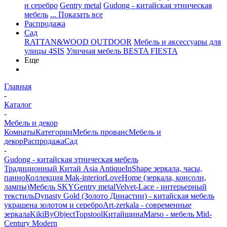
и серебро
Gentry metal
Gudong - китайская этническая
мебель
... Показать все
Распродажа
Сад
RATTAN&WOOD OUTDOOR
Мебель и аксессуары для
улицы 4SIS
Уличная мебель BESTA FIESTA
Еще
Главная
-
Каталог
-
Мебель и декор
Комнаты
Категории
Мебель прованс
Мебель и
декор
Распродажа
Сад
-
Gudong - китайская этническая мебель
Традиционный Китай Asia Antique
InShape зеркала, часы,
панно
Коллекция Mak-interior
LoveHome (зеркала, консоли,
лампы)
Мебель SKY
Gentry metal
Velvet-Lace - интерьерный
текстиль
Dynasty Gold (Золото Династии) - китайская мебель
украшена золотом и серебро
Art-zerkala - современные
зеркала
Kiki
ByObject
Topstool
Китайщина
Marso - мебель Mid-
Century Modern