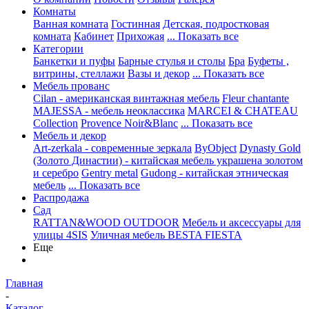
Комнаты
Ванная комната
Гостинная
Детская, подростковая
комната
Кабинет
Прихожая
... Показать все
Категории
Банкетки и пуфы
Барные стулья и столы
Бра
Буфеты ,
витрины, стеллажи
Вазы и декор
... Показать все
Мебель прованс
Cilan - американская винтажная мебель
Fleur chantante
MAJESSA - мебель неоклассика
MARCEI & CHATEAU
Collection
Provence Noir&Blanc
... Показать все
Мебель и декор
Art-zerkala - современные зеркала
ByObject
Dynasty Gold
(Золото Династии) - китайская мебель украшена золотом
и серебро
Gentry metal
Gudong - китайская этническая
мебель
... Показать все
Распродажа
Сад
RATTAN&WOOD OUTDOOR
Мебель и аксессуары для
улицы 4SIS
Уличная мебель BESTA FIESTA
Еще
Главная
-
Каталог