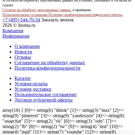
Я согласен на обработку персональных данных на условиях, указанных в согласии по
ссылке
Согласие на обработку персональных данных
, и принимаю
Пользовательское соглашение
,
Политику конфиденциальности
и
договор оферты
.
+7 (495) 544-70-34
Заказать звонок
2026 © Inoma.ru
Компания
Информация
О компании
Новости
Отзывы
Соглашение на обработку данных
Политика конфиденциальности
Каталог
Условия оплаты
Условия доставки
Пользовательское соглашение
Договор публичной оферты
array(18) { [0]=> string(6) "tiktok" [1]=> string(3) "max" [2]=>
string(9) "pinterest" [3]=> string(9) "yandexzen" [4]=> string(8)
"snapchat" [5]=> string(2) "vk" [6]=> string(3) "odn" [7]=>
string(2) "fb" [8]=> string(2) "tw" [9]=> string(4) "inst" [10]=>
string(4) "mail" [11]=> string(7) "youtube" [12]=> string(8)