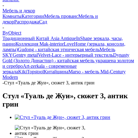
-
Мебель и декор
Комнаты
Категории
Мебель прованс
Мебель и
декор
Распродажа
Сад
-
ByObject
Традиционный Китай Asia Antique
InShape зеркала, часы,
панно
Коллекция Mak-interior
LoveHome (зеркала, консоли,
лампы)
Gudong - китайская этническая мебель
Мебель
SKY
Gentry metal
Velvet-Lace - интерьерный текстиль
Dynasty
Gold (Золото Династии) - китайская мебель украшена золотом
и серебро
Art-zerkala - современные
зеркала
Kiki
Topstool
Китайщина
Marso - мебель Mid-Century
Modern
-
Стул «Туаль де Жуи», сюжет 3, антик грин
Стул «Туаль де Жуи», сюжет 3, антик
грин