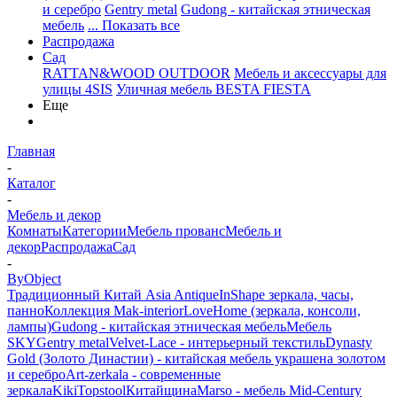
и серебро
Gentry metal
Gudong - китайская этническая
мебель
... Показать все
Распродажа
Сад
RATTAN&WOOD OUTDOOR
Мебель и аксессуары для
улицы 4SIS
Уличная мебель BESTA FIESTA
Еще
Главная
-
Каталог
-
Мебель и декор
Комнаты
Категории
Мебель прованс
Мебель и
декор
Распродажа
Сад
-
ByObject
Традиционный Китай Asia Antique
InShape зеркала, часы,
панно
Коллекция Mak-interior
LoveHome (зеркала, консоли,
лампы)
Gudong - китайская этническая мебель
Мебель
SKY
Gentry metal
Velvet-Lace - интерьерный текстиль
Dynasty
Gold (Золото Династии) - китайская мебель украшена золотом
и серебро
Art-zerkala - современные
зеркала
Kiki
Topstool
Китайщина
Marso - мебель Mid-Century