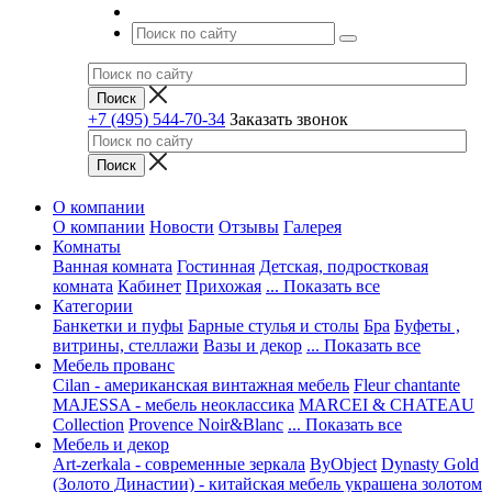
+7 (495) 544-70-34
Заказать звонок
О компании
О компании
Новости
Отзывы
Галерея
Комнаты
Ванная комната
Гостинная
Детская, подростковая
комната
Кабинет
Прихожая
... Показать все
Категории
Банкетки и пуфы
Барные стулья и столы
Бра
Буфеты ,
витрины, стеллажи
Вазы и декор
... Показать все
Мебель прованс
Cilan - американская винтажная мебель
Fleur chantante
MAJESSA - мебель неоклассика
MARCEI & CHATEAU
Collection
Provence Noir&Blanc
... Показать все
Мебель и декор
Art-zerkala - современные зеркала
ByObject
Dynasty Gold
(Золото Династии) - китайская мебель украшена золотом