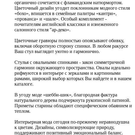
органично сочетается с фламандским натюрмортом.
Цветочный дизайн угодит поклонникам модного стиля
«бохо», впишется в семейные палитры «кантри»,
«прованса» и «шале». Особый комплимент -
почитателям английской классики и изнеженного
салонного стиля "ар-деко».
Цветочные гравюры полностью опоясывают обивку,
включая оборотную сторону спинки. В любом ракурсе
Ваш стул выглядит уютно и гармонично.
Стулья с овальными спинками - закон симметричной
гармонии окружающего пространства. Овалы идеально
рифмуются в интерьере с зеркалами и картинными
рамами, широкий выбор которых Вы найдете и в нашем
каталоге.
В угоду моде «шебби-шик», благородная фактура
натурального дерева подчеркнута рукописной патиной.
Приметы старины обладают специфическим обаянием и
теплом.
Интерьерная мода сегодня по-прежнему неравнодушна
к цветам. Дизайны, символизирующие природу,
поддерживают позитивный эмоциональный баланс.