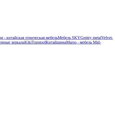
g - китайская этническая мебель
Мебель SKY
Gentry metal
Velvet-
менные зеркала
Kiki
Topstool
Китайщина
Marso - мебель Mid-