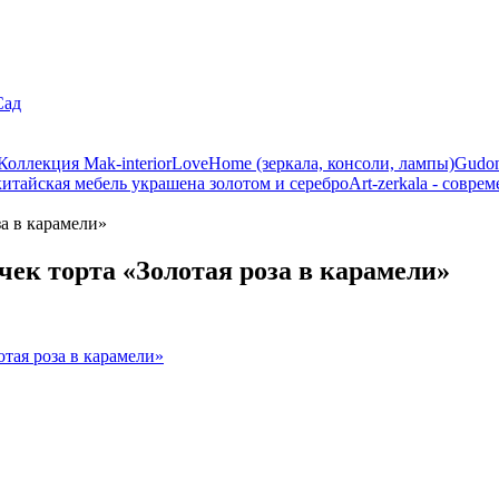
Сад
Коллекция Mak-interior
LoveHome (зеркала, консоли, лампы)
Gudon
китайская мебель украшена золотом и серебро
Art-zerkala - совре
за в карамели»
чек торта «Золотая роза в карамели»