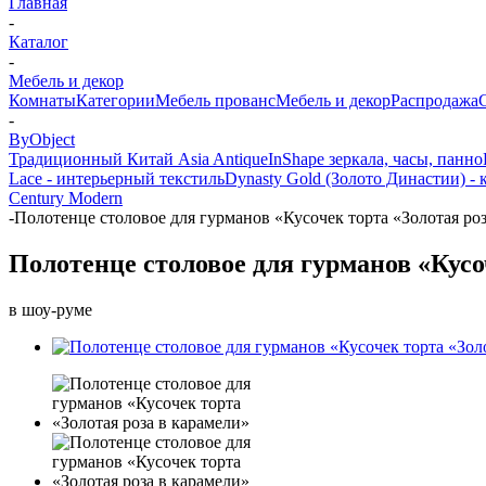
Главная
-
Каталог
-
Мебель и декор
Комнаты
Категории
Мебель прованс
Мебель и декор
Распродажа
-
ByObject
Традиционный Китай Asia Antique
InShape зеркала, часы, панно
Lace - интерьерный текстиль
Dynasty Gold (Золото Династии) - 
Century Modern
-
Полотенце столовое для гурманов «Кусочек торта «Золотая ро
Полотенце столовое для гурманов «Кусо
в шоу-руме