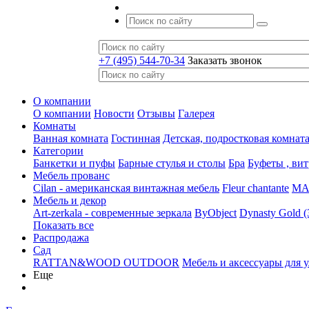
+7 (495) 544-70-34
Заказать звонок
О компании
О компании
Новости
Отзывы
Галерея
Комнаты
Ванная комната
Гостинная
Детская, подростковая комнат
Категории
Банкетки и пуфы
Барные стулья и столы
Бра
Буфеты , ви
Мебель прованс
Cilan - американская винтажная мебель
Fleur chantante
MAJ
Мебель и декор
Art-zerkala - современные зеркала
ByObject
Dynasty Gold 
Показать все
Распродажа
Сад
RATTAN&WOOD OUTDOOR
Мебель и аксессуары для 
Еще