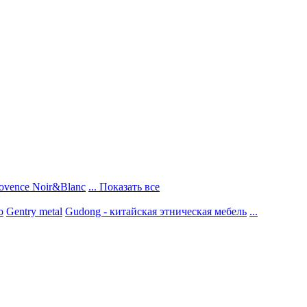
ovence Noir&Blanc
... Показать все
о
Gentry metal
Gudong - китайская этническая мебель
...