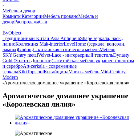
-
Мебель и декор
Комнаты
Категории
Мебель прованс
Мебель и
декор
Распродажа
Сад
-
ByObject
Традиционный Китай Asia Antique
InShape зеркала, часы,
панно
Коллекция Mak-interior
LoveHome (зеркала, консоли,
лампы)
Gudong - китайская этническая мебель
Мебель
SKY
Gentry metal
Velvet-Lace - интерьерный текстиль
Dynasty
Gold (Золото Династии) - китайская мебель украшена золотом
и серебро
Art-zerkala - современные
зеркала
Kiki
Topstool
Китайщина
Marso - мебель Mid-Century
Modern
-
Ароматическое домашнее украшение «Королевская лилия»
Ароматическое домашнее украшение
«Королевская лилия»