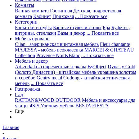
Комнаты
Ванная комната
Гостинная
Детская, подростковая
комната
Кабинет
Прихожая
... Показать все
Категории
Банкетки и пуфы
Барные стулья и столы
Бра
Буфеты ,
витрины, стеллажи
Вазы и декор
... Показать все
Мебель прованс
Cilan - американская винтажная мебель
Fleur chantante
MAJESSA - мебель неоклассика
MARCEI & CHATEAU
Collection
Provence Noir&Blanc
... Показать все
Мебель и декор
Art-zerkala - современные зеркала
ByObject
Dynasty Gold
(Золото Династии) - китайская мебель украшена золотом
и серебро
Gentry metal
Gudong - китайская этническая
мебель
... Показать все
Распродажа
Сад
RATTAN&WOOD OUTDOOR
Мебель и аксессуары для
улицы 4SIS
Уличная мебель BESTA FIESTA
Еще
Главная
-
Каталог