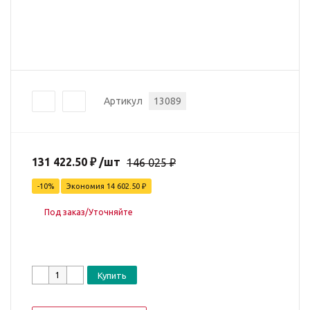
Артикул
13089
131 422.50
₽
/шт
146 025
₽
-
10
%
Экономия
14 602.50
₽
Под заказ/Уточняйте
Купить