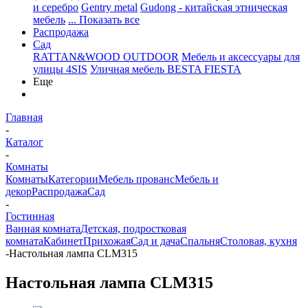
и серебро
Gentry metal
Gudong - китайская этническая
мебель
... Показать все
Распродажа
Сад
RATTAN&WOOD OUTDOOR
Мебель и аксессуары для
улицы 4SIS
Уличная мебель BESTA FIESTA
Еще
Главная
-
Каталог
-
Комнаты
Комнаты
Категории
Мебель прованс
Мебель и
декор
Распродажа
Сад
-
Гостинная
Ванная комната
Детская, подростковая
комната
Кабинет
Прихожая
Сад и дача
Спальня
Столовая, кухня
-
Настольная лампа CLM315
Настольная лампа CLM315