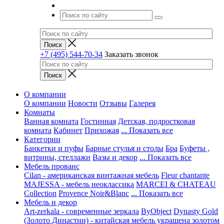
+7 (495) 544-70-34
Заказать звонок
О компании
О компании
Новости
Отзывы
Галерея
Комнаты
Ванная комната
Гостинная
Детская, подростковая
комната
Кабинет
Прихожая
... Показать все
Категории
Банкетки и пуфы
Барные стулья и столы
Бра
Буфеты ,
витрины, стеллажи
Вазы и декор
... Показать все
Мебель прованс
Cilan - американская винтажная мебель
Fleur chantante
MAJESSA - мебель неоклассика
MARCEI & CHATEAU
Collection
Provence Noir&Blanc
... Показать все
Мебель и декор
Art-zerkala - современные зеркала
ByObject
Dynasty Gold
(Золото Династии) - китайская мебель украшена золотом