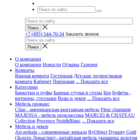
+7 (495) 544-70-34
Заказать звонок
О компании
О компании
Новости
Отзывы
Галерея
Комнаты
Ванная комната
Гостинная
Детская, подростковая
комната
Кабинет
Прихожая
... Показать все
Категории
Банкетки и пуфы
Барные стулья и столы
Бра
Буфеты ,
витрины, стеллажи
Вазы и декор
... Показать все
Мебель прованс
Cilan - американская винтажная мебель
Fleur chantante
MAJESSA - мебель неоклассика
MARCEI & CHATEAU
Collection
Provence Noir&Blanc
... Показать все
Мебель и декор
Art-zerkala - современные зеркала
ByObject
Dynasty Gold
(Золото Династии) - китайская мебель украшена золотом