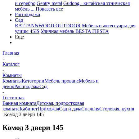
и серебро
Gentry metal
Gudong - китайская этническая
мебель
... Показать все
Распродажа
Сад
RATTAN&WOOD OUTDOOR
Мебель и аксессуары для
улицы 4SIS
Уличная мебель BESTA FIESTA
Еще
Главная
-
Каталог
-
Комнаты
Комнаты
Категории
Мебель прованс
Мебель и
декор
Распродажа
Сад
-
Гостинная
Ванная комната
Детская, подростковая
комната
Кабинет
Прихожая
Сад и дача
Спальня
Столовая, кухня
-
Комод 3 двери 145
Комод 3 двери 145