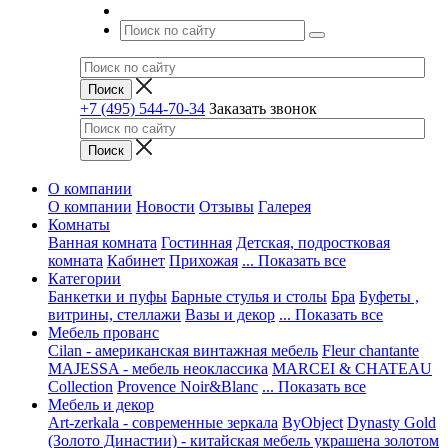
+7 (495) 544-70-34
Заказать звонок
О компании
О компании
Новости
Отзывы
Галерея
Комнаты
Ванная комната
Гостинная
Детская, подростковая
комната
Кабинет
Прихожая
... Показать все
Категории
Банкетки и пуфы
Барные стулья и столы
Бра
Буфеты ,
витрины, стеллажи
Вазы и декор
... Показать все
Мебель прованс
Cilan - американская винтажная мебель
Fleur chantante
MAJESSA - мебель неоклассика
MARCEI & CHATEAU
Collection
Provence Noir&Blanc
... Показать все
Мебель и декор
Art-zerkala - современные зеркала
ByObject
Dynasty Gold
(Золото Династии) - китайская мебель украшена золотом