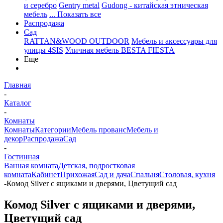
и серебро
Gentry metal
Gudong - китайская этническая
мебель
... Показать все
Распродажа
Сад
RATTAN&WOOD OUTDOOR
Мебель и аксессуары для
улицы 4SIS
Уличная мебель BESTA FIESTA
Еще
Главная
-
Каталог
-
Комнаты
Комнаты
Категории
Мебель прованс
Мебель и
декор
Распродажа
Сад
-
Гостинная
Ванная комната
Детская, подростковая
комната
Кабинет
Прихожая
Сад и дача
Спальня
Столовая, кухня
-
Комод Silver с ящиками и дверями, Цветущий сад
Комод Silver с ящиками и дверями,
Цветущий сад