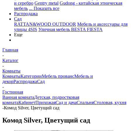
и серебро
Gentry metal
Gudong - китайская этническая
мебель
... Показать все
Распродажа
Сад
RATTAN&WOOD OUTDOOR
Мебель и аксессуары для
улицы 4SIS
Уличная мебель BESTA FIESTA
Еще
Главная
-
Каталог
-
Комнаты
Комнаты
Категории
Мебель прованс
Мебель и
декор
Распродажа
Сад
-
Гостинная
Ванная комната
Детская, подростковая
комната
Кабинет
Прихожая
Сад и дача
Спальня
Столовая, кухня
-
Комод Silver, Цветущий сад
Комод Silver, Цветущий сад