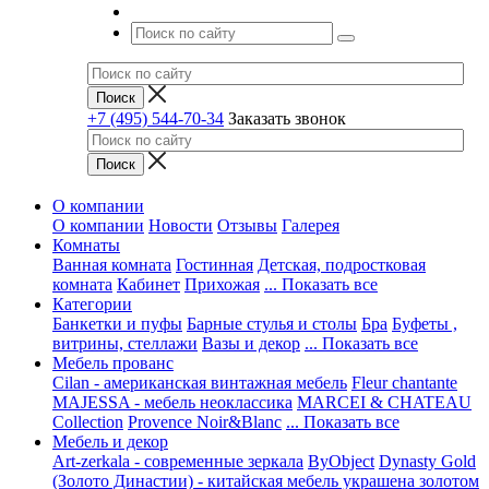
+7 (495) 544-70-34
Заказать звонок
О компании
О компании
Новости
Отзывы
Галерея
Комнаты
Ванная комната
Гостинная
Детская, подростковая
комната
Кабинет
Прихожая
... Показать все
Категории
Банкетки и пуфы
Барные стулья и столы
Бра
Буфеты ,
витрины, стеллажи
Вазы и декор
... Показать все
Мебель прованс
Cilan - американская винтажная мебель
Fleur chantante
MAJESSA - мебель неоклассика
MARCEI & CHATEAU
Collection
Provence Noir&Blanc
... Показать все
Мебель и декор
Art-zerkala - современные зеркала
ByObject
Dynasty Gold
(Золото Династии) - китайская мебель украшена золотом