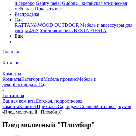
и серебро
Gentry metal
Gudong - китайская этническая
мебель
... Показать все
Распродажа
Сад
RATTAN&WOOD OUTDOOR
Мебель и аксессуары для
улицы 4SIS
Уличная мебель BESTA FIESTA
Еще
Главная
-
Каталог
-
Комнаты
Комнаты
Категории
Мебель прованс
Мебель и
декор
Распродажа
Сад
-
Гостинная
Ванная комната
Детская, подростковая
комната
Кабинет
Прихожая
Сад и дача
Спальня
Столовая, кухня
-
Плед молочный "Пломбир"
Плед молочный "Пломбир"