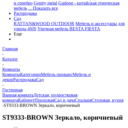
и серебро
Gentry metal
Gudong - китайская этническая
мебель
... Показать все
Распродажа
Сад
RATTAN&WOOD OUTDOOR
Мебель и аксессуары для
улицы 4SIS
Уличная мебель BESTA FIESTA
Еще
Главная
-
Каталог
-
Комнаты
Комнаты
Категории
Мебель прованс
Мебель и
декор
Распродажа
Сад
-
Гостинная
Ванная комната
Детская, подростковая
комната
Кабинет
Прихожая
Сад и дача
Спальня
Столовая, кухня
-
ST9333-BROWN Зеркало, коричневый
ST9333-BROWN Зеркало, коричневый