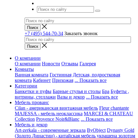
+7 (495) 544-70-34
Заказать звонок
О компании
О компании
Новости
Отзывы
Галерея
Комнаты
Ванная комната
Гостинная
Детская, подростковая
комната
Кабинет
Прихожая
... Показать все
Категории
Банкетки и пуфы
Барные стулья и столы
Бра
Буфеты ,
витрины, стеллажи
Вазы и декор
... Показать все
Мебель прованс
Cilan - американская винтажная мебель
Fleur chantante
MAJESSA - мебель неоклассика
MARCEI & CHATEAU
Collection
Provence Noir&Blanc
... Показать все
Мебель и декор
Art-zerkala - современные зеркала
ByObject
Dynasty Gold
(Золото Династии) - китайская мебель украшена золотом