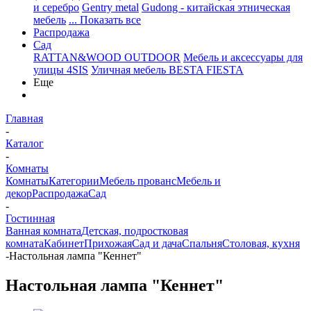
и серебро
Gentry metal
Gudong - китайская этническая
мебель
... Показать все
Распродажа
Сад
RATTAN&WOOD OUTDOOR
Мебель и аксессуары для
улицы 4SIS
Уличная мебель BESTA FIESTA
Еще
Главная
-
Каталог
-
Комнаты
Комнаты
Категории
Мебель прованс
Мебель и
декор
Распродажа
Сад
-
Гостинная
Ванная комната
Детская, подростковая
комната
Кабинет
Прихожая
Сад и дача
Спальня
Столовая, кухня
-
Настольная лампа "Кеннет"
Настольная лампа "Кеннет"