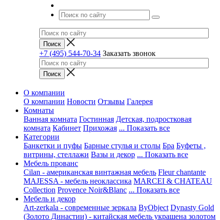
+7 (495) 544-70-34
Заказать звонок
О компании
О компании
Новости
Отзывы
Галерея
Комнаты
Ванная комната
Гостинная
Детская, подростковая
комната
Кабинет
Прихожая
... Показать все
Категории
Банкетки и пуфы
Барные стулья и столы
Бра
Буфеты ,
витрины, стеллажи
Вазы и декор
... Показать все
Мебель прованс
Cilan - американская винтажная мебель
Fleur chantante
MAJESSA - мебель неоклассика
MARCEI & CHATEAU
Collection
Provence Noir&Blanc
... Показать все
Мебель и декор
Art-zerkala - современные зеркала
ByObject
Dynasty Gold
(Золото Династии) - китайская мебель украшена золотом