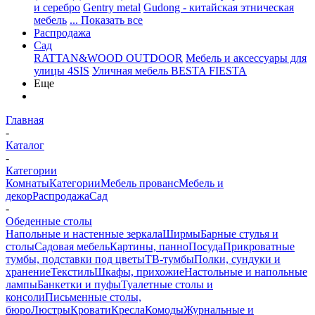
и серебро
Gentry metal
Gudong - китайская этническая
мебель
... Показать все
Распродажа
Сад
RATTAN&WOOD OUTDOOR
Мебель и аксессуары для
улицы 4SIS
Уличная мебель BESTA FIESTA
Еще
Главная
-
Каталог
-
Категории
Комнаты
Категории
Мебель прованс
Мебель и
декор
Распродажа
Сад
-
Обеденные столы
Напольные и настенные зеркала
Ширмы
Барные стулья и
столы
Садовая мебель
Картины, панно
Посуда
Прикроватные
тумбы, подставки под цветы
ТВ-тумбы
Полки, сундуки и
хранение
Текстиль
Шкафы, прихожие
Настольные и напольные
лампы
Банкетки и пуфы
Туалетные столы и
консоли
Письменные столы,
бюро
Люстры
Кровати
Кресла
Комоды
Журнальные и