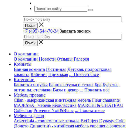
+7 (495) 544-70-34
Заказать звонок
О компании
О компании
Новости
Отзывы
Галерея
Комнаты
Ванная комната
Гостинная
Детская, подростковая
комната
Кабинет
Прихожая
... Показать все
Категории
Банкетки и пуфы
Барные стулья и столы
Бра
Буфеты ,
витрины, стеллажи
Вазы и декор
... Показать все
Мебель прованс
Cilan - американская винтажная мебель
Fleur chantante
MAJESSA - мебель неоклассика
MARCEI & CHATEAU
Collection
Provence Noir&Blanc
... Показать все
Мебель и декор
Art-zerkala - современные зеркала
ByObject
Dynasty Gold
(Золото Династии) - китайская мебель украшена золотом