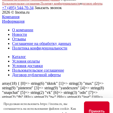
Пользовательское соглашение
,
Политику конфиденциальности
и
договор оферты
.
+7 (495) 544-70-34
Заказать звонок
2026 © Inoma.ru
Компания
Информация
О компании
Новости
Отзывы
Соглашение на обработку данных
Политика конфиденциальности
Каталог
Условия оплаты
Условия доставки
Пользовательское соглашение
Договор публичной оферты
array(18) { [0]=> string(6) "tiktok" [1]=> string(3) "max" [2]=>
string(9) "pinterest" [3]=> string(9) "yandexzen" [4]=> string(8)
"snapchat" [5]=> string(2) "vk" [6]=> string(3) "odn" [7]=>
string(2) "fb" [8]=> string(2) "tw" [9]=> string(4) "inst" [10]=>
string(4) "mail" [11]=> string(7) "youtube" [12]=> string(8)
Продолжая использовать https://inoma.ru, вы
"telegram" [13]=> string(11) "google_plus" [14]=> string(5) "viber"
соглашаетесь на использование файлов cookie. Как
[15]=> string(8) "whatsapp" [16]=> string(8) "linkedin" [17]=>
Принять