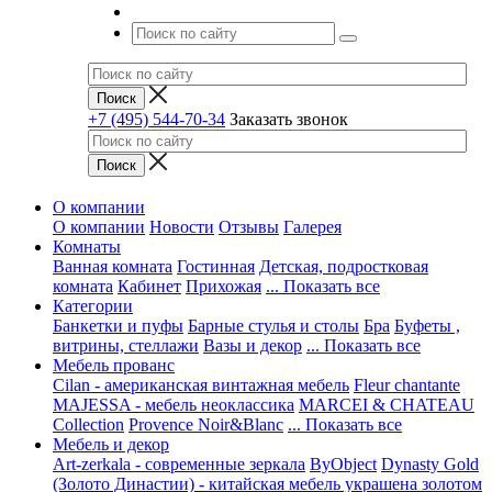
+7 (495) 544-70-34
Заказать звонок
О компании
О компании
Новости
Отзывы
Галерея
Комнаты
Ванная комната
Гостинная
Детская, подростковая
комната
Кабинет
Прихожая
... Показать все
Категории
Банкетки и пуфы
Барные стулья и столы
Бра
Буфеты ,
витрины, стеллажи
Вазы и декор
... Показать все
Мебель прованс
Cilan - американская винтажная мебель
Fleur chantante
MAJESSA - мебель неоклассика
MARCEI & CHATEAU
Collection
Provence Noir&Blanc
... Показать все
Мебель и декор
Art-zerkala - современные зеркала
ByObject
Dynasty Gold
(Золото Династии) - китайская мебель украшена золотом