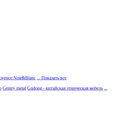
ovence Noir&Blanc
... Показать все
о
Gentry metal
Gudong - китайская этническая мебель
...