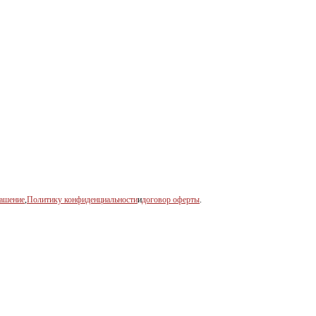
лашение
,
Политику конфиденциальности
и
договор оферты
.