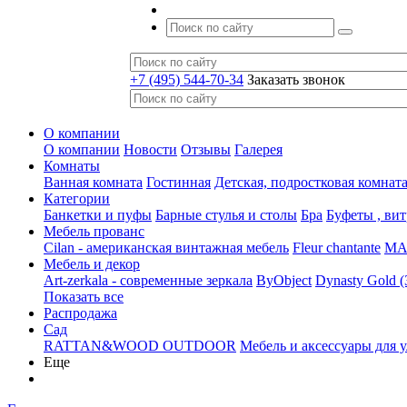
+7 (495) 544-70-34
Заказать звонок
О компании
О компании
Новости
Отзывы
Галерея
Комнаты
Ванная комната
Гостинная
Детская, подростковая комнат
Категории
Банкетки и пуфы
Барные стулья и столы
Бра
Буфеты , ви
Мебель прованс
Cilan - американская винтажная мебель
Fleur chantante
MAJ
Мебель и декор
Art-zerkala - современные зеркала
ByObject
Dynasty Gold 
Показать все
Распродажа
Сад
RATTAN&WOOD OUTDOOR
Мебель и аксессуары для 
Еще