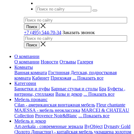
+7 (495) 544-70-34
Заказать звонок
О компании
О компании
Новости
Отзывы
Галерея
Комнаты
Ванная комната
Гостинная
Детская, подростковая
комната
Кабинет
Прихожая
... Показать все
Категории
Банкетки и пуфы
Барные стулья и столы
Бра
Буфеты ,
витрины, стеллажи
Вазы и декор
... Показать все
Мебель прованс
Cilan - американская винтажная мебель
Fleur chantante
MAJESSA - мебель неоклассика
MARCEI & CHATEAU
Collection
Provence Noir&Blanc
... Показать все
Мебель и декор
Art-zerkala - современные зеркала
ByObject
Dynasty Gold
(Золото Династии) - китайская мебель украшена золотом