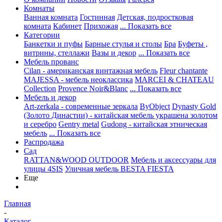
Комнаты
Ванная комната
Гостинная
Детская, подростковая
комната
Кабинет
Прихожая
... Показать все
Категории
Банкетки и пуфы
Барные стулья и столы
Бра
Буфеты ,
витрины, стеллажи
Вазы и декор
... Показать все
Мебель прованс
Cilan - американская винтажная мебель
Fleur chantante
MAJESSA - мебель неоклассика
MARCEI & CHATEAU
Collection
Provence Noir&Blanc
... Показать все
Мебель и декор
Art-zerkala - современные зеркала
ByObject
Dynasty Gold
(Золото Династии) - китайская мебель украшена золотом
и серебро
Gentry metal
Gudong - китайская этническая
мебель
... Показать все
Распродажа
Сад
RATTAN&WOOD OUTDOOR
Мебель и аксессуары для
улицы 4SIS
Уличная мебель BESTA FIESTA
Еще
Главная
-
Каталог