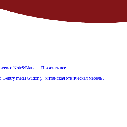
ovence Noir&Blanc
... Показать все
о
Gentry metal
Gudong - китайская этническая мебель
...