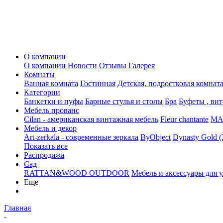
О компании
О компании
Новости
Отзывы
Галерея
Комнаты
Ванная комната
Гостинная
Детская, подростковая комнат
Категории
Банкетки и пуфы
Барные стулья и столы
Бра
Буфеты , ви
Мебель прованс
Cilan - американская винтажная мебель
Fleur chantante
MAJ
Мебель и декор
Art-zerkala - современные зеркала
ByObject
Dynasty Gold 
Показать все
Распродажа
Сад
RATTAN&WOOD OUTDOOR
Мебель и аксессуары для 
Еще
Главная
-