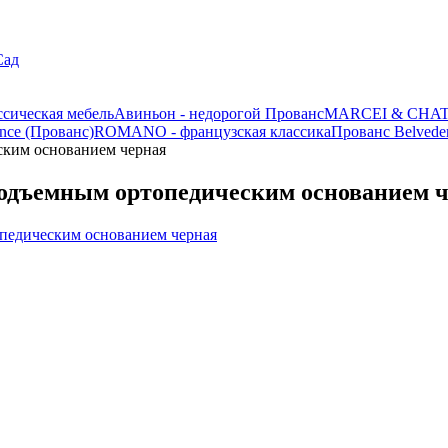
Сад
ассическая мебель
Авиньон - недорогой Прованс
MARCEI & CHATE
nce (Прованс)
ROMANO - французская классика
Прованс Belvede
ским основанием черная
 подъемным ортопедическим основанием 