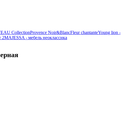
AU Collection
Provence Noir&Blanc
Fleur chantante
Young lion -
r 2
MAJESSA - мебель неоклассика
черная