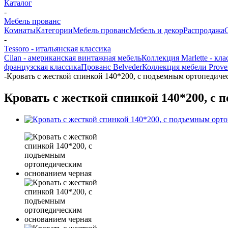
Каталог
-
Мебель прованс
Комнаты
Категории
Мебель прованс
Мебель и декор
Распродажа
-
Tessoro - итальянская классика
Cilan - американская винтажная мебель
Коллекция Marlette - кл
французская классика
Прованс Belveder
Коллекция мебели Prove
-
Кровать с жесткой спинкой 140*200, с подъемным ортопедиче
Кровать с жесткой спинкой 140*200, с