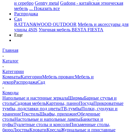
и серебро
Gentry metal
Gudong - китайская этническая
мебель
... Показать все
Распродажа
Сад
RATTAN&WOOD OUTDOOR
Мебель и аксессуары для
улицы 4SIS
Уличная мебель BESTA FIESTA
Еще
Главная
-
Каталог
-
Категории
Комнаты
Категории
Мебель прованс
Мебель и
декор
Распродажа
Сад
-
Комоды
Напольные и настенные зеркала
Ширмы
Барные стулья и
столы
Садовая мебель
Картины, панно
Посуда
Прикроватные
тумбы, подставки под цветы
ТВ-тумбы
Полки, сундуки и
хранение
Текстиль
Шкафы, прихожие
Обеденные
столы
Настольные и напольные лампы
Банкетки и
пуфы
Туалетные столы и консоли
Письменные столы,
бюро
Люстры
Кровати
Кресла
Журнальные и приставные