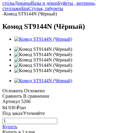
столы
Диваны
Вазы и декор
Буфеты , витрины,
стеллажи
Бра
Стулья, табуреты
-
Комод ST9144N (Чёрный)
Комод ST9144N (Чёрный)
Отложить
Отложено
Сравнить
В сравнении
Артикул
5206
84 930
₽
/шт
Под заказ/Уточняйте
Купить
Купить в 1 клик