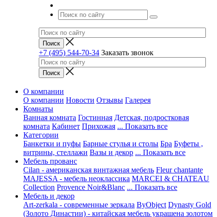
+7 (495) 544-70-34
Заказать звонок
О компании
О компании
Новости
Отзывы
Галерея
Комнаты
Ванная комната
Гостинная
Детская, подростковая
комната
Кабинет
Прихожая
... Показать все
Категории
Банкетки и пуфы
Барные стулья и столы
Бра
Буфеты ,
витрины, стеллажи
Вазы и декор
... Показать все
Мебель прованс
Cilan - американская винтажная мебель
Fleur chantante
MAJESSA - мебель неоклассика
MARCEI & CHATEAU
Collection
Provence Noir&Blanc
... Показать все
Мебель и декор
Art-zerkala - современные зеркала
ByObject
Dynasty Gold
(Золото Династии) - китайская мебель украшена золотом