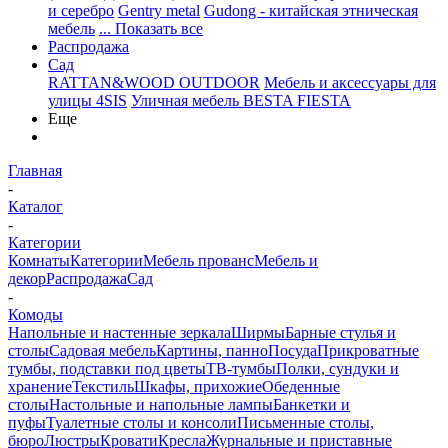
и серебро
Gentry metal
Gudong - китайская этническая
мебель
... Показать все
Распродажа
Сад
RATTAN&WOOD OUTDOOR
Мебель и аксессуары для
улицы 4SIS
Уличная мебель BESTA FIESTA
Еще
Главная
-
Каталог
-
Категории
Комнаты
Категории
Мебель прованс
Мебель и
декор
Распродажа
Сад
-
Комоды
Напольные и настенные зеркала
Ширмы
Барные стулья и
столы
Садовая мебель
Картины, панно
Посуда
Прикроватные
тумбы, подставки под цветы
ТВ-тумбы
Полки, сундуки и
хранение
Текстиль
Шкафы, прихожие
Обеденные
столы
Настольные и напольные лампы
Банкетки и
пуфы
Туалетные столы и консоли
Письменные столы,
бюро
Люстры
Кровати
Кресла
Журнальные и приставные