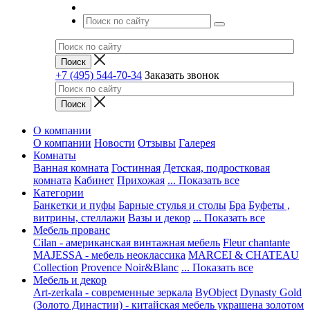
+7 (495) 544-70-34
Заказать звонок
О компании
О компании
Новости
Отзывы
Галерея
Комнаты
Ванная комната
Гостинная
Детская, подростковая
комната
Кабинет
Прихожая
... Показать все
Категории
Банкетки и пуфы
Барные стулья и столы
Бра
Буфеты ,
витрины, стеллажи
Вазы и декор
... Показать все
Мебель прованс
Cilan - американская винтажная мебель
Fleur chantante
MAJESSA - мебель неоклассика
MARCEI & CHATEAU
Collection
Provence Noir&Blanc
... Показать все
Мебель и декор
Art-zerkala - современные зеркала
ByObject
Dynasty Gold
(Золото Династии) - китайская мебель украшена золотом