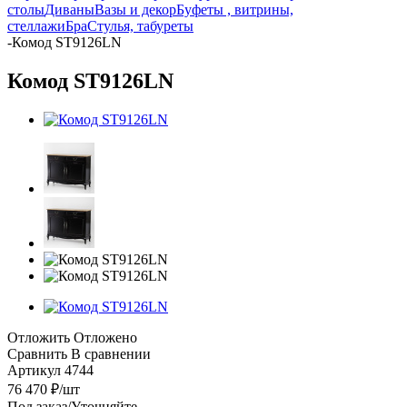
столы
Диваны
Вазы и декор
Буфеты , витрины,
стеллажи
Бра
Стулья, табуреты
-
Комод ST9126LN
Комод ST9126LN
Отложить
Отложено
Сравнить
В сравнении
Артикул
4744
76 470
₽
/шт
Под заказ/Уточняйте